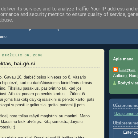
deliver its services and to analyze traffic. Your IP address and 
formance and security metrics to ensure quality of service, gen
abuse.
a: vietoje laiškų.
kome.
 BIRŽELIO 06, 2006
Apie mane
ktas, bai-gė-si...
Laurynas
Aalborg, Nord
o. Gavau 10, darbščiosios kinietės po 8. Vasario
 hipotezė, kad su darbščiosiomis kinietėmis dirbsis
Rodyti vis
ino. Tiksliau pasakius, pasitvirtino tai, kad jos
iasi. Atbulai padaro po penkis kartus... Žiūrint iš
ai joms kažkokį dalyką išaiškini iš penkto karto, pats
blogai suprasti ir galiausiai greitai padarai jį pats.
Užsiprenume
Užsiprenumer
didelį norą toliau rašyti magistrinį su manimi. Mano
 klausimu kiek atvėsęs. Kitą semestrą darysiu
Užsiprenumer
otėsiu :)
Enter yo