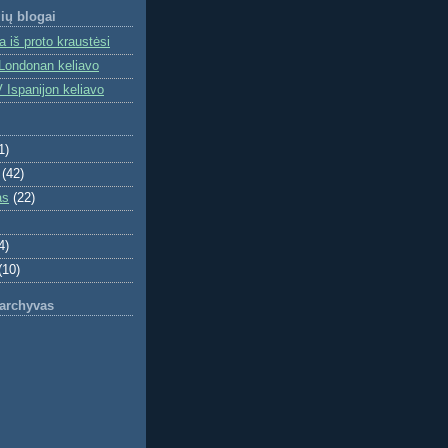
ių blogai
 iš proto kraustėsi
Londonan keliavo
 Ispanijon keliavo
1)
(42)
as
(22)
4)
(10)
 archyvas