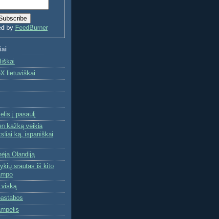
ed by
FeedBurner
iai
liškai
X lietuviškai
lis į pasaulį
n kažką veikia
ksliai ką, ispaniškai
nėja Olandiją
ykių srautas iš kito
ampo
 viską
astabos
mpelis