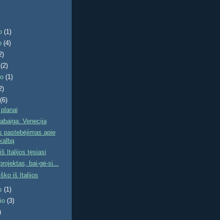
io
(1)
io
(4)
2)
o
(2)
io
(1)
2)
o
(6)
planai
 pabaiga: Venecija
s pastebėjimas apie
kalbą
š Italijos tęsiasi
rojektas, bai-gė-si...
iško iš Italijos
ės
(1)
žio
(3)
)