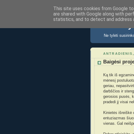
This site uses cookies from Google to 
are shared with Google along with per
statistics, and to detect and address 
kastauyr
Ne tylėti susirin
ANTRADIENIS,
Baigėsi proje
Ką tik iš egzamin
mėnesį postuluota
geriau, nepasitvirt
darbščios ir steng
gerosios pusės, k
pradedi jį visai ne
Kinietės išreiškė 
entuziazmas šiuo
vienas. Gal neišpr