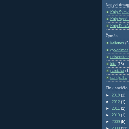
Negyvi draug
Kaip Symka
Kaip Agnė 
Kaip DaliaV
Žymės
kelionės
(5
gyvenimas
universitet
kita
(15)
paistalai
(1
danųkalba
Tinklaraščio
►
2018
(1)
►
2012
(1)
►
2011
(1)
►
2010
(1)
►
2009
(5)
►
2008
(13)