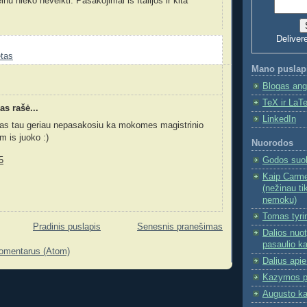
inu nieko neveikti. Pasakojimai iš Italijos ir kita
Deliver
etas
Mano puslap
Blogas ang
TeX ir LaTe
s rašė...
LinkedIn
 as tau geriau nepasakosiu ka mokomes magistrinio
m is juoko :)
Nuorodos
Godos suole
5
Kaip Carme
(nežinau ti
nemoku)
Tomas tyri
Pradinis puslapis
Senesnis pranešimas
Dalios nuot
pasaulio k
komentarus (Atom)
Dalius apie
Kazymos p
Augusto ka