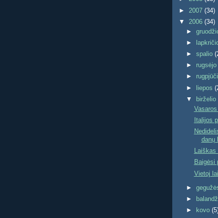
►
2007
(34)
▼
2006
(34)
►
gruodž
►
lapkrič
►
spalio
(
►
rugsėj
►
rugpjūč
►
liepos
(
▼
birželi
Vasaros 
Italijos
Nedideli
danų 
Laiškas i
Baigėsi p
Vietoj la
►
geguž
►
baland
►
kovo
(5