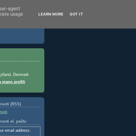
user-agent
erate usage
LEARN MORE
GOT IT
jylland, Denmark
ą mano profilį
ruoti (RSS)
uoti
uoti el. paštu
ur email address: