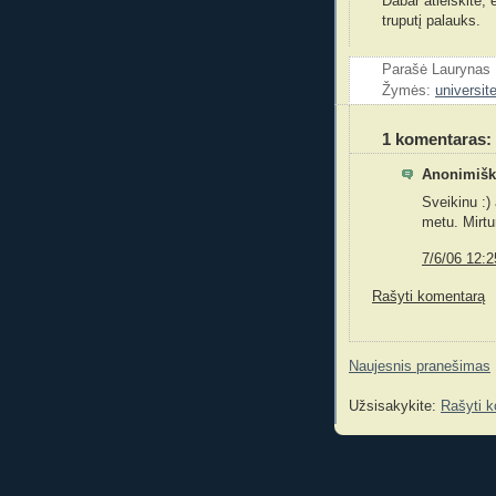
Dabar atleiskite, e
truputį palauks.
Parašė Laurynas
Žymės:
universit
1 komentaras:
Anonimiška
Sveikinu :)
metu. Mirtu
7/6/06 12:2
Rašyti komentarą
Naujesnis pranešimas
Užsisakykite:
Rašyti 