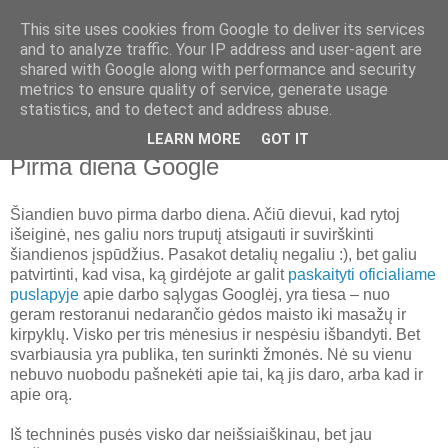
This site uses cookies from Google to deliver its services
kastauyra: vietoje laiškų.
and to analyze traffic. Your IP address and user-agent are
shared with Google along with performance and security
metrics to ensure quality of service, generate usage
Ne tylėti susirinkome.
statistics, and to detect and address abuse.
LEARN MORE
GOT IT
trečiadienis, liepos 04, 2007
Pirma diena Google
Šiandien buvo pirma darbo diena. Ačiū dievui, kad rytoj
išeiginė, nes galiu nors truputį atsigauti ir suvirškinti
šiandienos įspūdžius. Pasakot detalių negaliu :), bet galiu
patvirtinti, kad visa, ką girdėjote ar galit
paskaityti oficialiame
puslapyje
apie darbo sąlygas Googlėj, yra tiesa – nuo
geram restoranui nedarančio gėdos maisto iki masažų ir
kirpyklų. Visko per tris mėnesius ir nespėsiu išbandyti. Bet
svarbiausia yra publika, ten surinkti žmonės. Nė su vienu
nebuvo nuobodu pašnekėti apie tai, ką jis daro, arba kad ir
apie orą.
Iš techninės pusės visko dar neišsiaiškinau, bet jau