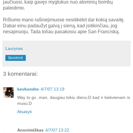
jaučiuosi, kaip gavęs mygtukus nuo atominių bombų
paleidimo.
Rišlumo mano rašinėjimuose nesitikėkit dar kokią savaitę.
Dabar einu padaužyt galvą į sieną, kad įsitikinčiau, jog
nesapnuoju. Tada toliau pasakosiu apie San Franciską.
Laurynas
Bendrinti
3 komentarai:
kevkondro
4/7/07 13:19
Way to go ,man, daugiau tokiu dienu;D kad ir kiekvienam is
musu;D
Atsakyti
Anonimiškas
4/7/07 13:22